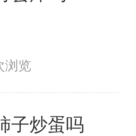
5次浏览
柿子炒蛋吗