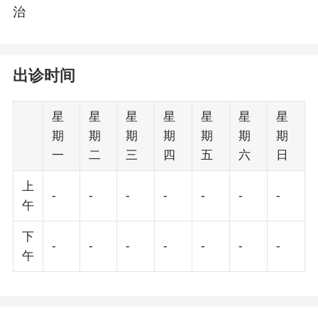
治
出诊时间
星
星
星
星
星
星
星
期
期
期
期
期
期
期
一
二
三
四
五
六
日
上
-
-
-
-
-
-
-
午
下
-
-
-
-
-
-
-
午