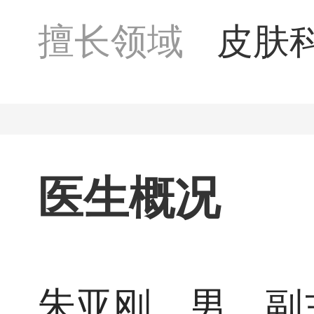
擅长领域
皮肤
银屑
病
医生概况
朱亚刚，男，副