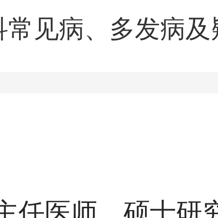
科常见病、多发病及
病，荨麻疹，湿疹，
主任医师，硕士研