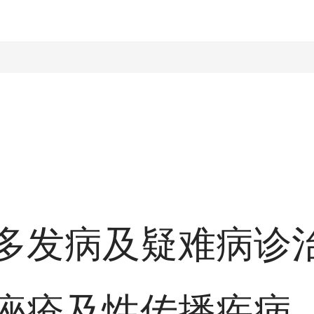
多发病及疑难病诊
痤疮及性传播疾病