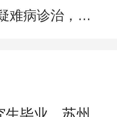
疑难病诊治，如
痤疮及性传播疾
究生毕业，苏州