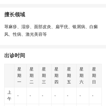
擅长领域
荨麻疹、湿疹、面部皮炎、扁平疣、银屑病、白癜
风、性病、激光美容等
出诊时间
星
星
星
星
星
星
星
期
期
期
期
期
期
期
一
二
三
四
五
六
日
上
-
-
-
-
-
-
-
午