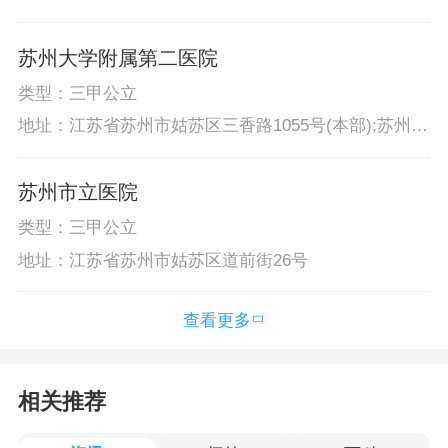
苏州大学附属第二医院
类型：三甲公立
地址：江苏省苏州市姑苏区三香路1055号(本部);苏州市
虎丘区浒墅关镇康复弄28号 (浒关院区);苏州市姑苏区
西环路1788号广核苏州科技大厦B座1层西北侧、2、
苏州市立医院
3、4层(西环路院区)
类型：三甲公立
地址：江苏省苏州市姑苏区道前街26号
查看更多
相关推荐