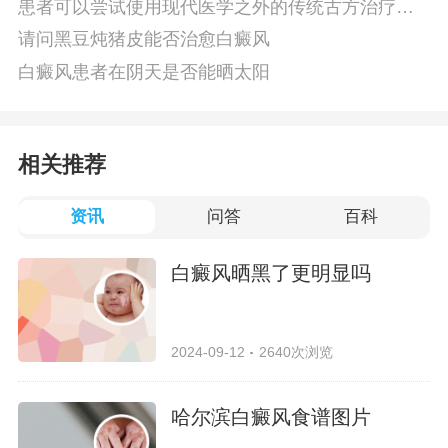
患者可以尝试使用现代医学之外的传统古方治疗白
癜风吗
请问黑豆炖猪皮能否治愈白癜风
白癜风患者在阴天是否能晒太阳
相关推荐
资讯
问答
百科
白癜风晒黑了更明显吗
2024-09-12
2640次浏览
哈尔滨白癜风食谱图片