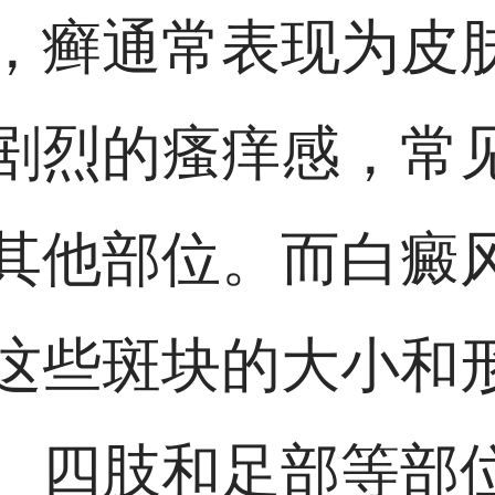
，癣通常表现为皮
剧烈的瘙痒感，常
其他部位。而白癜
这些斑块的大小和
、四肢和足部等部