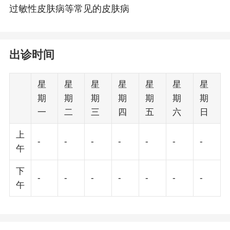
过敏性皮肤病等常见的皮肤病
出诊时间
星
星
星
星
星
星
星
期
期
期
期
期
期
期
一
二
三
四
五
六
日
上
-
-
-
-
-
-
-
午
下
-
-
-
-
-
-
-
午